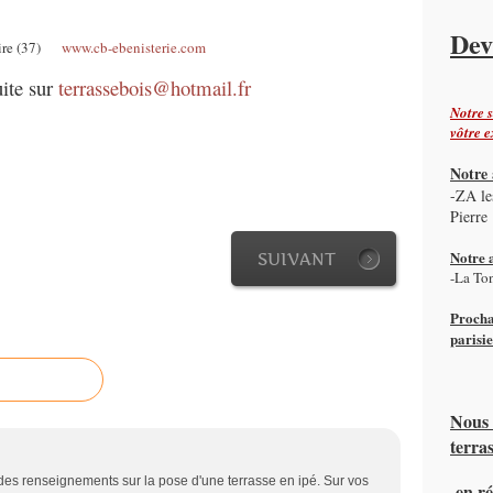
Dev
loire (37)
www.cb-ebenisterie.com
ite sur
terrassebois@hotmail.fr
Notre s
vôtre e
Notre 
-ZA le
Pierre
Notre a
SUIVANT
-La To
Procha
parisi
Nous 
terras
 des renseignements sur la pose d'une terrasse en ipé. Sur vos
-en r