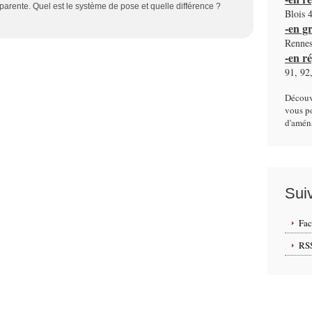
parente. Quel est le système de pose et quelle différence ?
Blois 4
-en g
Rennes
-en r
91, 92,
Découv
vous po
d'aména
Sui
Fa
RS