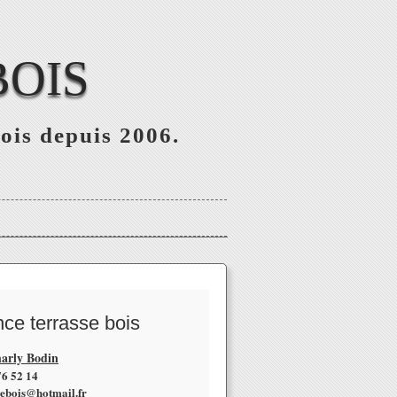
BOIS
bois depuis 2006.
nce terrasse bois
arly Bodin
76 52 14
sebois@hotmail.fr