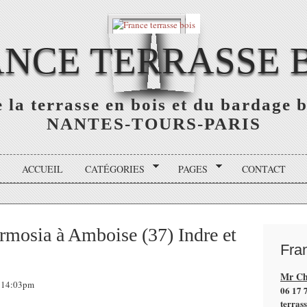
NCE TERRASSE 
e la terrasse en bois et du bardage 
NANTES-TOURS-PARIS
ACCUEIL
CATÉGORIES
PAGES
CONTACT
ormosia à Amboise (37) Indre et
Fra
Mr Ch
, 14:03pm
06 17 
terras