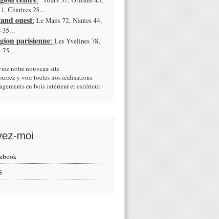
1, Chartres 28...
rand ouest
:
Le Mans 72, Nantes 44,
 35...
égion parisienne
:
Les Yvelines 78,
 75...
rez notre nouveau site
urrez y voir toutes nos réalisations
gements en bois intérieur et extérieur
vez-moi
cebook
S