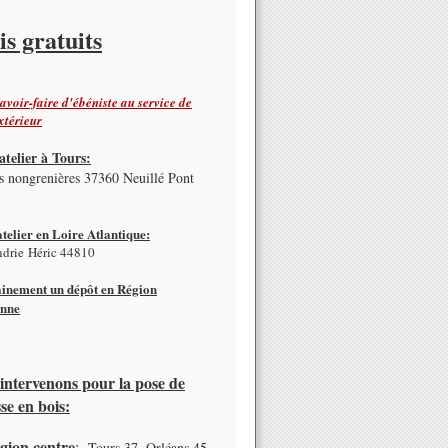
is gratuits
avoir-faire d'ébéniste au service de
xtérieur
atelier à Tours:
s nongrenières 37360 Neuillé Pont
telier en Loire Atlantique:
ndrie Héric 44810
inement un dépôt en Région
enne
intervenons pour la pose de
se en bois:
égion centre
:
Tours 37, Orléans 45,